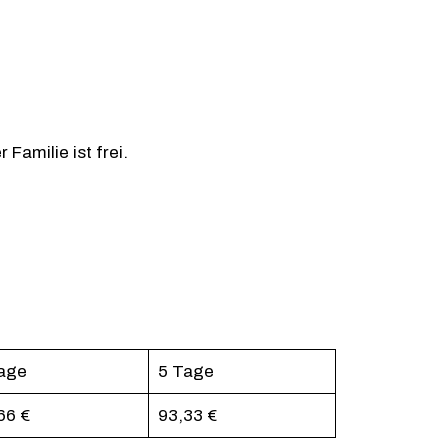
 Familie ist frei.
age
5 Tage
66 €
93,33 €